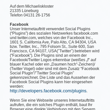
Auf dem Michaeliskloster
21335 Lüneburg
Telefon 04131 26-1756
Facebook
Unser Internetauftritt verwendet Social Plugins
(“Plugins”) des sozialen Netzwerkes facebook.com
und twitter.com, welches von der Facebook Inc.,
1601 S. California Ave, Palo Alto, CA 94304, USA
bzw. Twitter, Inc., 795 Folsom St., Suite 600, San
Francisco, CA 94107, USA("Twitter") betrieben wird
(“Facebook”). Die Plugins sind an einem der
Facebook/Twitter Logos erkennbar (weißes „f“ auf
blauer Kachel oder ein „Daumen hoch“-Zeichen)/
(Twitter Vogel) oder sind mit dem Zusatz “Facebook
Social Plugin”/"Twitter Social Plugin"
gekennzeichnet. Die Liste und das Aussehen der
Facebook Social Plugins kann hier eingesehen
werden:
http://developers.facebook.com/plugins
.
Wenn Sie eine Webseite unseres Internetauftritts
aufrufen, die ein solches Plugin enthält, baut Ihr
Browser eine direkte Verbindung mit den Servern