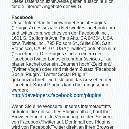
Diese Datenschutzhinweise gelten ausschließlich
für die Internet-Angebote der WLG.
Facebook
Unser Internetauftritt verwendet Social Plugins
(“Plugins”) des sozialen Netzwerkes facebook.com
und twitter.com, welches von der Facebook Inc.,
1601 S. California Ave, Palo Alto, CA 94304, USA
bzw. Twitter, Inc., 795 Folsom St., Suite 600, San
Francisco, CA 94107, USA("Twitter") betrieben wird
(“Facebook”). Die Plugins sind an einem der
Facebook/Twitter Logos erkennbar (weißes „f“ auf
blauer Kachel oder ein „Daumen hoch“-Zeichen)/
(Twitter Vogel) oder sind mit dem Zusatz “Facebook
Social Plugin”/"Twitter Social Plugin"
gekennzeichnet. Die Liste und das Aussehen der
Facebook Social Plugins kann hier eingesehen
werden:
http://developers.facebook.com/plugins
.
Wenn Sie eine Webseite unseres Internetauftritts
aufrufen, die ein solches Plugin enthält, baut Ihr
Browser eine direkte Verbindung mit den Servern
von Facebook/Twitter auf. Der Inhalt des Plugins
wird von Facebook/Twitter direkt an Ihren Browser