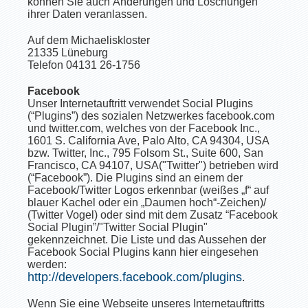
können Sie auch Änderungen und Löschungen
ihrer Daten veranlassen.
Auf dem Michaeliskloster
21335 Lüneburg
Telefon 04131 26-1756
Facebook
Unser Internetauftritt verwendet Social Plugins
(“Plugins”) des sozialen Netzwerkes facebook.com
und twitter.com, welches von der Facebook Inc.,
1601 S. California Ave, Palo Alto, CA 94304, USA
bzw. Twitter, Inc., 795 Folsom St., Suite 600, San
Francisco, CA 94107, USA("Twitter") betrieben wird
(“Facebook”). Die Plugins sind an einem der
Facebook/Twitter Logos erkennbar (weißes „f“ auf
blauer Kachel oder ein „Daumen hoch“-Zeichen)/
(Twitter Vogel) oder sind mit dem Zusatz “Facebook
Social Plugin”/"Twitter Social Plugin"
gekennzeichnet. Die Liste und das Aussehen der
Facebook Social Plugins kann hier eingesehen
werden:
http://developers.facebook.com/plugins
.
Wenn Sie eine Webseite unseres Internetauftritts